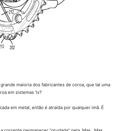
rande maioria dos fabricantes de coroa, que tal uma
oroa em sistemas 1x?
icada em metal, então é atraída por qualquer imã. É
a corrente permanecer “grudada” nela. Mas.. Mas..