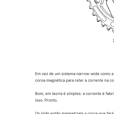
Em vez de um sistema narrow-wide como a g
coroa magnética para reter a corrente na c
Bom, em teoria é simples: a corrente é fabr
isso. Pronto.
Os imãs então magnetizam a coroa que fará 