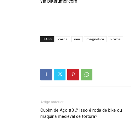
via bikerumor.com
TAGS
coroa
imã
magnética
Praxis
Artigo anterior
Cupim de Aço #3 // Isso é roda de bike ou
máquina medieval de tortura?