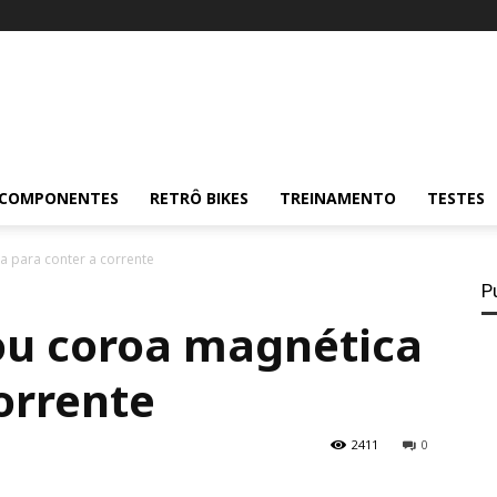
COMPONENTES
RETRÔ BIKES
TREINAMENTO
TESTES
a para conter a corrente
P
ou coroa magnética
orrente
2411
0