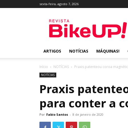
sexta-feira, agosto 7, 2026
Revista
BikeUP!
ARTIGOS
NOTÍCIAS
MÁQUINAS!
Início
NOTÍCIAS
Praxis patenteou coroa magnétic
NOTÍCIAS
Praxis patente
para conter a c
Por
Fabio Santos
-
8 de janeiro de 2020