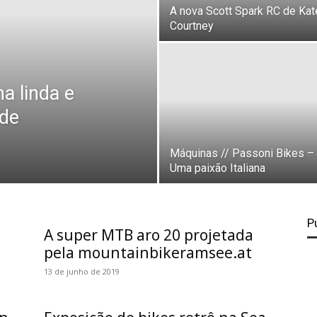
A nova Scott Spark RC de Kat
Courtney
a linda e
 de
Máquinas // Passoni Bikes –
Uma paixão Italiana
P
A super MTB aro 20 projetada
pela mountainbikeramsee.at
13 de junho de 2019