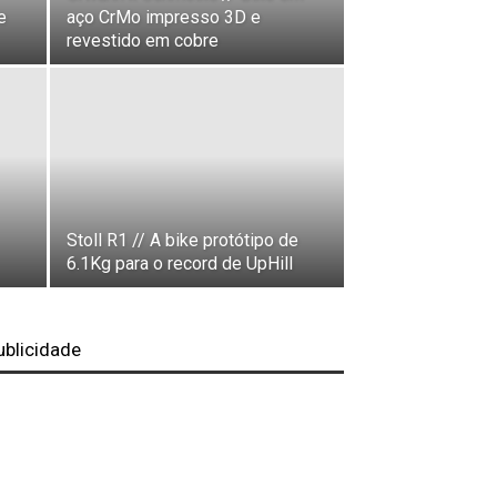
e
aço CrMo impresso 3D e
revestido em cobre
Stoll R1 // A bike protótipo de
6.1Kg para o record de UpHill
ublicidade