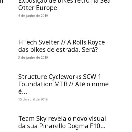
on
Exposição de bikes retrô na Sea
Otter Europe
6 de junho de 2019
HTech Svelter // A Rolls Royce
das bikes de estrada. Será?
3 de junho de 2019
Structure Cycleworks SCW 1
Foundation MTB // Até o nome
é...
15 de abril de 2019
Team Sky revela o novo visual
da sua Pinarello Dogma F10...