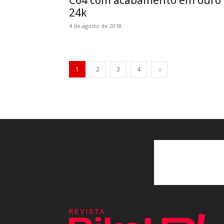
C64 com acabamento em ouro
24k
4 de agosto de 2018
1
2
3
4