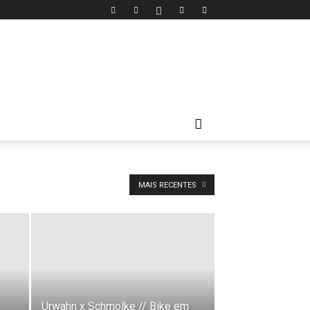
MAIS RECENTES
Urwahn x Schmolke // Bike em