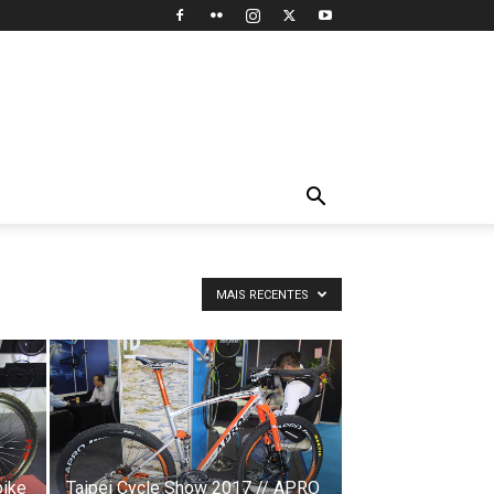
MAIS RECENTES
bike
Taipei Cycle Show 2017 // APRO