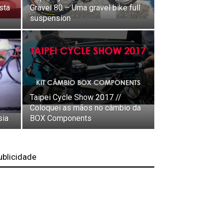
sta
Gravel 80 – Uma gravel bike full
suspension
Taipei Cycle Show 2017 //
Coloquei as mãos no câmbio da
sia
BOX Components
ublicidade