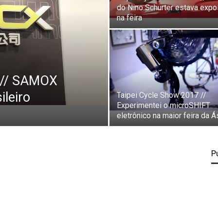
do Nino Schurter estava expo
na feira
 // SAMOX
ileiro
Taipei Cycle Show 2017 //
Experimentei o microSHIFT
eletrônico na maior feira da Á
P