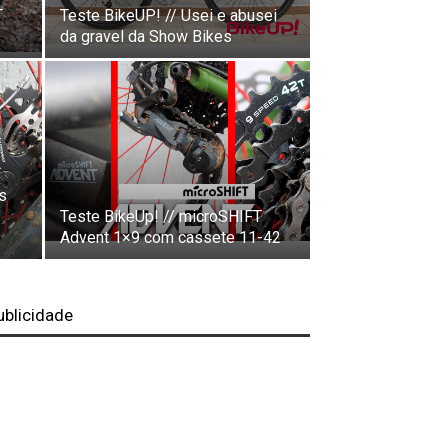
T
Teste BikeUP! // Usei e abusei
da gravel da Show Bikes
s
Teste BikeUp! // microSHIFT
Advent 1×9 com cassete 11-42
ublicidade