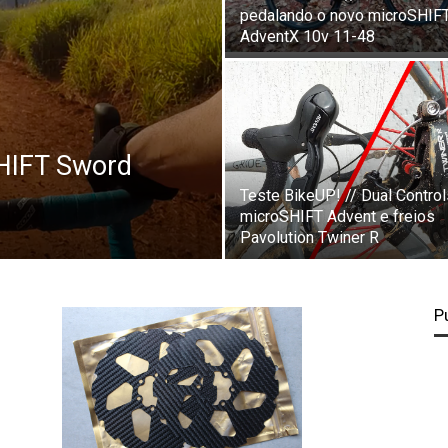
pedalando o novo microSHIF
AdventX 10v 11-48
SHIFT Sword
Teste BikeUP! // Dual Control
microSHIFT Advent e freios
Pavolution Twiner R
P