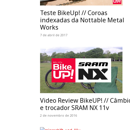
Teste BikeUp! // Coroas
indexadas da Nottable Metal
Works
7 de abril de 2017
Video Review BikeUP! // Câmbi
e trocador SRAM NX 11v
2 de novembro de 2016