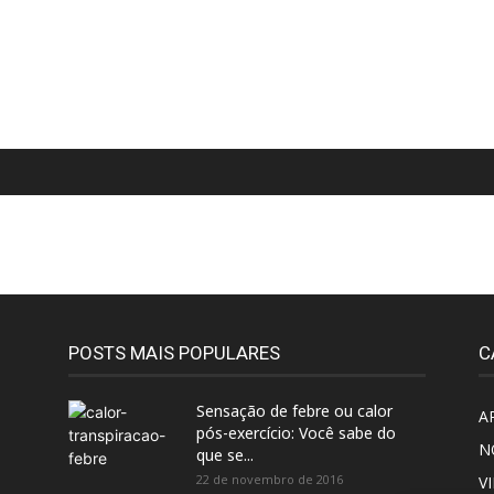
POSTS MAIS POPULARES
C
Sensação de febre ou calor
A
pós-exercício: Você sabe do
N
que se...
22 de novembro de 2016
V