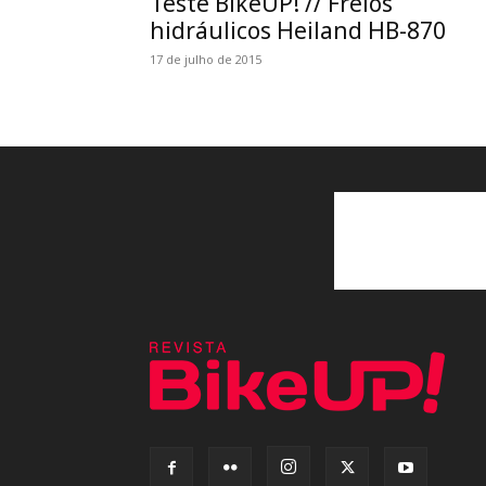
Teste BikeUP! // Freios
hidráulicos Heiland HB-870
17 de julho de 2015