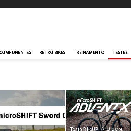
COMPONENTES
RETRÔ BIKES
TREINAMENTO
TESTES
Teste BikeUP! // Já estou