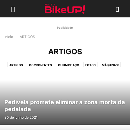
Publicidade
Início
ARTIGOS
ARTIGOS
ARTIGOS
COMPONENTES
CUPIM DE AÇO
FOTOS
MÁQUINAS!
NOTÍCIAS
RETRÔ BIKES
SEM CATEGORIA
TAIPEI CYCLE SHOW 2017
TESTES
TRANQUEIRINHAS
TREINAMENTO
VIDEOS
Pedivela promete eliminar a zona morta da
pedalada
30 de junho de 2021