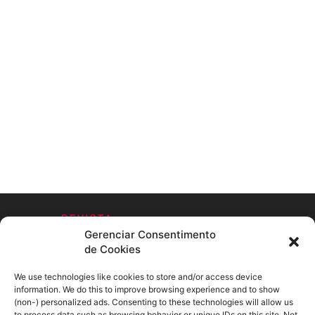
Gerenciar Consentimento
de Cookies
We use technologies like cookies to store and/or access device
information. We do this to improve browsing experience and to show
SOBRE NÓS
(non-) personalized ads. Consenting to these technologies will allow us
to process data such as browsing behavior or unique IDs on this site. Not