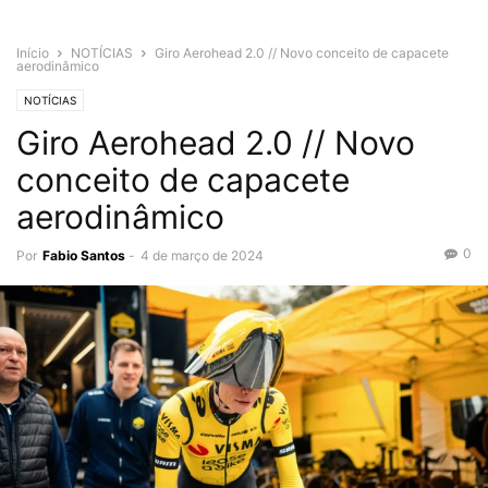
Início
NOTÍCIAS
Giro Aerohead 2.0 // Novo conceito de capacete
aerodinâmico
NOTÍCIAS
Giro Aerohead 2.0 // Novo
conceito de capacete
aerodinâmico
0
Por
Fabio Santos
-
4 de março de 2024