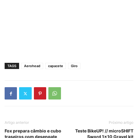
TAGS
Aerohead
capacete
Giro
Artigo anterior
Próximo artigo
Fox prepara câmbio e cubo
Teste BikeUP! // microSHIFT
traseiros com desengate
Sword 1×10 Gravel kit