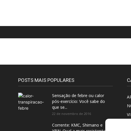
POSTS MAIS POPULARES
C
Sensação de febre ou calor
A
pós-exercício: Você sabe do
N
que se...
22 de novembro de 2016
V
M
Corrente: KMC, Shimano e
YBN. Qual a mais resistente?