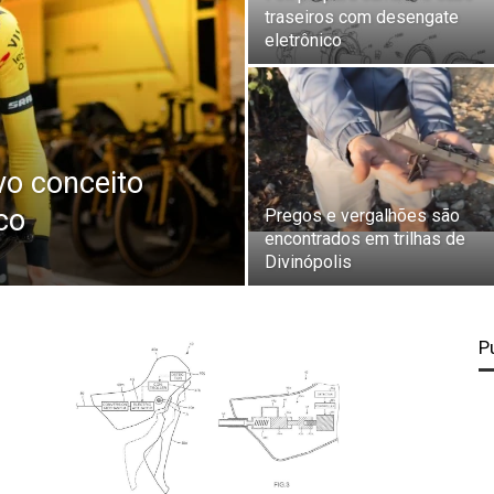
traseiros com desengate
eletrônico
vo conceito
co
Pregos e vergalhões são
encontrados em trilhas de
Divinópolis
P