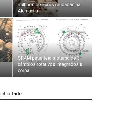
milhões de Euros roubadas na
Alemanha
SRAM patenteia sistema de 3
câmbios rotativos integrados à
coroa
ublicidade