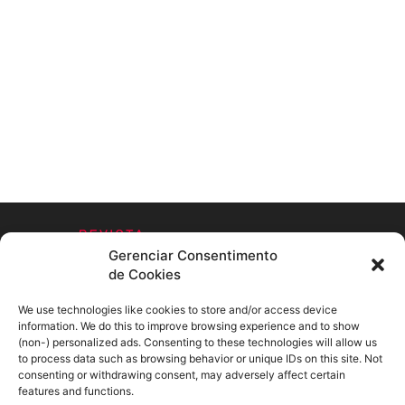
Gerenciar Consentimento
de Cookies
We use technologies like cookies to store and/or access device
information. We do this to improve browsing experience and to show
SOBRE NÓS
(non-) personalized ads. Consenting to these technologies will allow us
to process data such as browsing behavior or unique IDs on this site. Not
consenting or withdrawing consent, may adversely affect certain
SIGA-NOS
features and functions.