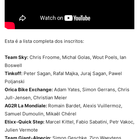
Esta é a lista completa dos inscritos:
Team Sky:
Chris Froome, Michal Golas, Wout Poels, Ian
Boswell
Tinkoff:
Peter Sagan, Rafal Majka, Juraj Sagan, Pawel
Poljanski
Orica Bike Exchange:
Adam Yates, Simon Gerrans, Chris
Jull-Jensen, Christian Meier
AG2R La Mondiale:
Romain Bardet, Alexis Vuillermoz,
Samuel Dumoulin, Mikaël Chérel
Etixx-Quick Step:
Marcel Kittel, Fabio Sabatini, Petr Vakoc,
Julien Vermote
Team Giant-Alpecin:
Simon Geschke, Zico Waeytens,