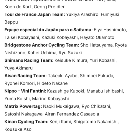
Koen de Kort, Georg Preidler
Tour de France Japan Team:
Yukiya Arashiro, Fumiyuki
Beppu
Equipe especial do Japão para o Saitama:
Eiya Hashimoto,
Taisei Kobayashi, Kazuki Kobayashi, Hayato Okamoto
Bridgestone Anchor Cycling Team:
Sho Hatsuyama, Ryota
Nishizono, Kohei Uchima, Ryu Suzuki
Shimano Racing Team:
Keisuke Kimura, Yuri Kobashi,
Yuya Akimaru
Aisan Racing Team:
Takeaki Ayabe, Shimpei Fukuda,
Ryohei Komori, Hideto Nakane
Nippo – Vini Fantini:
Kazushige Kuboki, Manabu Ishibashi,
Yuma Koishi, Marino Kobayashi
Matrix Powertag:
Naoki Mukaigawa, Ryo Chikatani,
Satoshi Nakagawa, Airan Fernandez Casasola
Kinan Cycling Team:
Kenji Itami, Shigetomo Nakanishi,
Kousuke Aso