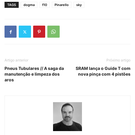
TAGS
dogma
f10
Pinarello
sky
Artigo anterior
Próximo artigo
Pneus Tubulares // A saga da
SRAM lança o Guide T com
manutenção e limpeza dos
nova pinça com 4 pistões
aros