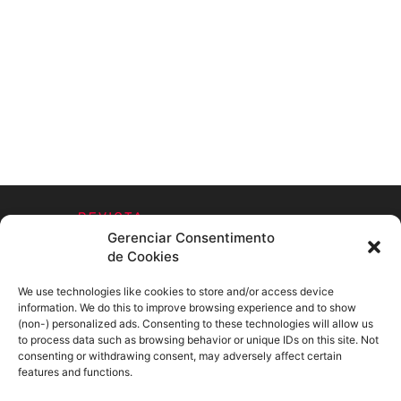
Gerenciar Consentimento
de Cookies
We use technologies like cookies to store and/or access device
information. We do this to improve browsing experience and to show
SOBRE NÓS
(non-) personalized ads. Consenting to these technologies will allow us
to process data such as browsing behavior or unique IDs on this site. Not
consenting or withdrawing consent, may adversely affect certain
SIGA-NOS
features and functions.