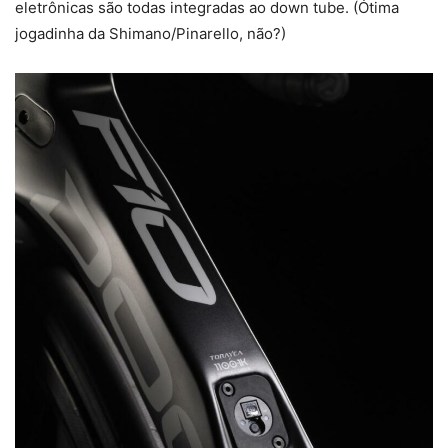
eletrônicas são todas integradas ao down tube. (Ótima
jogadinha da Shimano/Pinarello, não?)