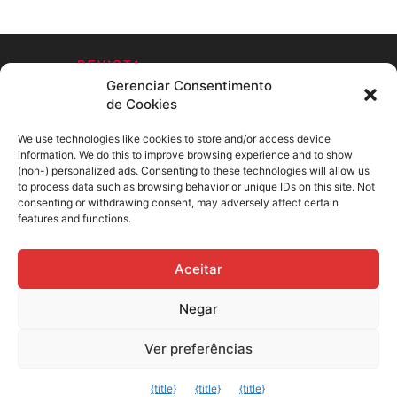
Gerenciar Consentimento
de Cookies
We use technologies like cookies to store and/or access device
information. We do this to improve browsing experience and to show
SOBRE NÓS
(non-) personalized ads. Consenting to these technologies will allow us
to process data such as browsing behavior or unique IDs on this site. Not
consenting or withdrawing consent, may adversely affect certain
SIGA-NOS
features and functions.
Aceitar
Facebook
Flickr
Instagram
Negar
Twitter
Youtube
Ver preferências
Sair da versão mobile
{title}
{title}
{title}