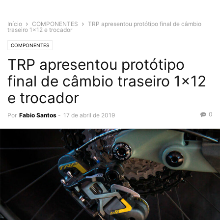
Início
COMPONENTES
TRP apresentou protótipo final de câmbio
traseiro 1×12 e trocador
COMPONENTES
TRP apresentou protótipo
final de câmbio traseiro 1×12
e trocador
0
Por
Fabio Santos
-
17 de abril de 2019