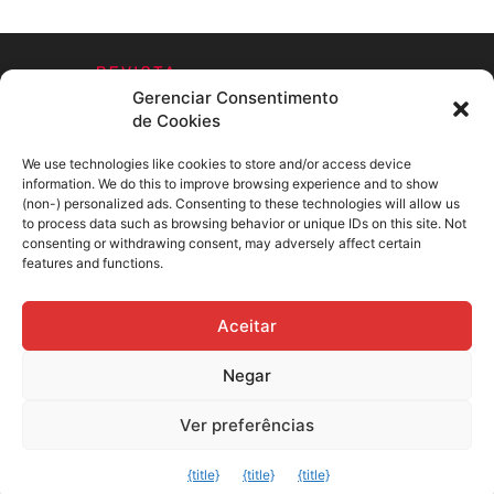
Gerenciar Consentimento
de Cookies
We use technologies like cookies to store and/or access device
information. We do this to improve browsing experience and to show
SOBRE NÓS
(non-) personalized ads. Consenting to these technologies will allow us
to process data such as browsing behavior or unique IDs on this site. Not
consenting or withdrawing consent, may adversely affect certain
SIGA-NOS
features and functions.
Aceitar
Facebook
Flickr
Instagram
Negar
Twitter
Youtube
Ver preferências
Sair da versão mobile
{title}
{title}
{title}