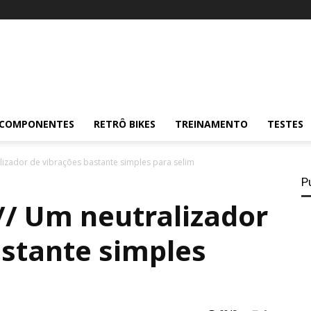
COMPONENTES
RETRÔ BIKES
TREINAMENTO
TESTES
alizador de vibrações bastante simples para selim
P
// Um neutralizador
astante simples