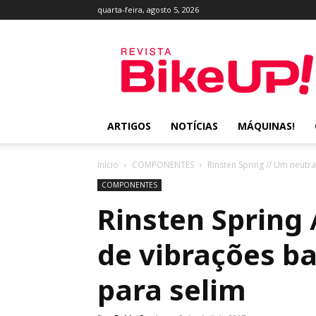
quarta-feira, agosto 5, 2026
Revista
BikeUP!
ARTIGOS
NOTÍCIAS
MÁQUINAS!
Início
COMPONENTES
Rinsten Spring // Um neutr
COMPONENTES
Rinsten Spring 
de vibrações b
para selim