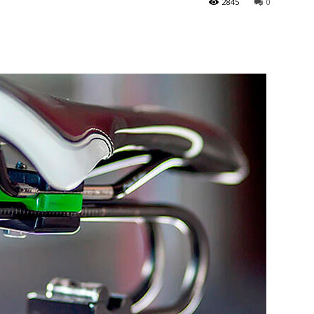
2845
0