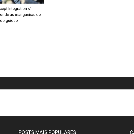
ept Integration //
conde as mangueiras de
o do guidão
POSTS MAIS POPULARES
C