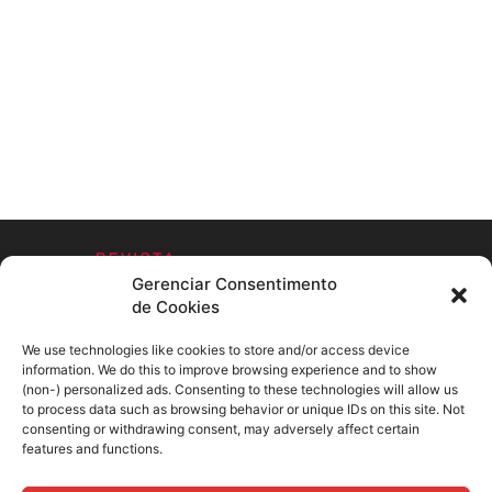
Gerenciar Consentimento
de Cookies
We use technologies like cookies to store and/or access device
information. We do this to improve browsing experience and to show
SOBRE NÓS
(non-) personalized ads. Consenting to these technologies will allow us
to process data such as browsing behavior or unique IDs on this site. Not
consenting or withdrawing consent, may adversely affect certain
SIGA-NOS
features and functions.