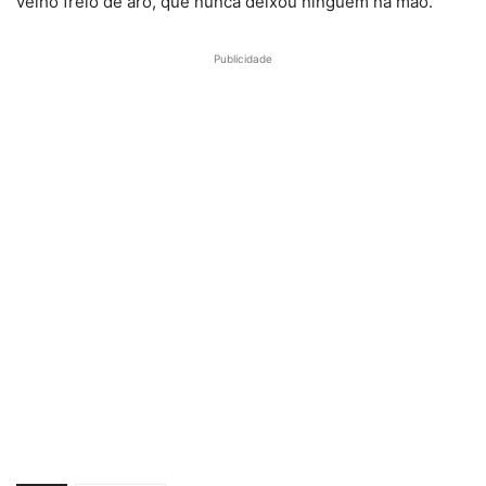
velho freio de aro, que nunca deixou ninguém na mão.
Publicidade