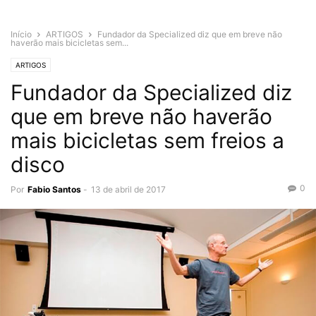
Início
ARTIGOS
Fundador da Specialized diz que em breve não
haverão mais bicicletas sem...
ARTIGOS
Fundador da Specialized diz
que em breve não haverão
mais bicicletas sem freios a
disco
0
Por
Fabio Santos
-
13 de abril de 2017