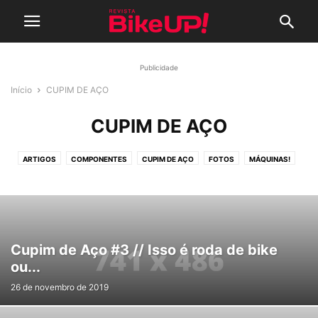
Publicidade
Início
CUPIM DE AÇO
CUPIM DE AÇO
ARTIGOS
COMPONENTES
CUPIM DE AÇO
FOTOS
MÁQUINAS!
NOTÍCIAS
RETRÔ BIKES
SEM CATEGORIA
TAIPEI CYCLE SHOW 2017
TESTES
TRANQUEIRINHAS
TREINAMENTO
VIDEOS
Cupim de Aço #3 // Isso é roda de bike
ou...
26 de novembro de 2019