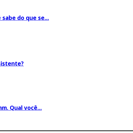
 sabe do que se...
sistente?
mm. Qual você...